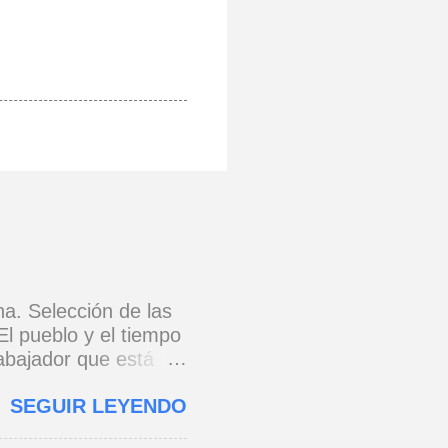
na. Selección de las
El pueblo y el tiempo
rabajador que está
e 1973) * Yo no canto
SEGUIR LEYENDO
o y razón.
cada eslabón se