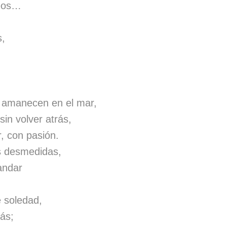
seos…
s,
e amanecen en el mar,
sin volver atrás,
, con pasión.
s desmedidas,
 andar
 soledad,
más;