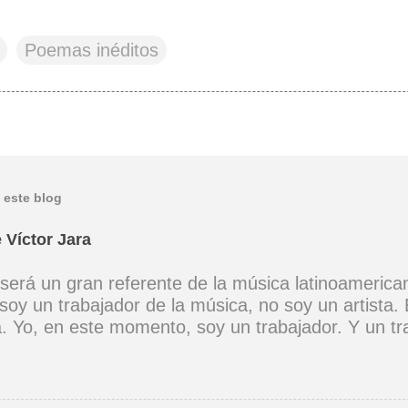
Poemas inéditos
 este blog
 Víctor Jara
 será un gran referente de la música latinoamerica
soy un trabajador de la música, no soy un artista. 
ta. Yo, en este momento, soy un trabajador. Y un t
ia muy definida. (Entrevista en Perú 30 de junio d
er buena voz, canto porque la guitarra tiene sentid
Mi canto es una cadena sin comienzo ni final y en 