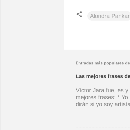
Alondra Pankar
Entradas más populares de
Las mejores frases de
Víctor Jara fue, es y
mejores frases: * Yo 
dirán si yo soy artis
ubicado con concienc
por cantar ni por ten
(Manifiesto. 1973) *