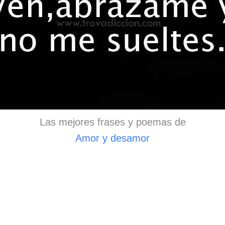
Las mejores frases y poemas de
Amor y desamor