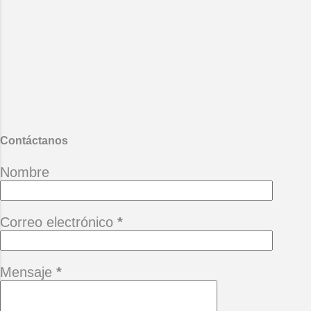
ojalateros desvalidos ay de los
criminales de lo verde ojalá se
encuentren con las pirañas del
mártir amazonas. Mario Benedetti
- La vida ese paréntesis.
También te puede interesar :
Desgana
Contáctanos
Nombre
Correo electrónico
*
Mensaje
*