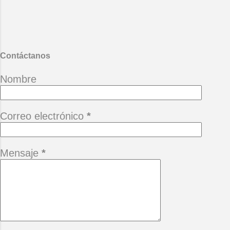
- La vida ese paréntesis.
También te puede interesar :
Desgana
Contáctanos
Nombre
Correo electrónico
*
Mensaje
*