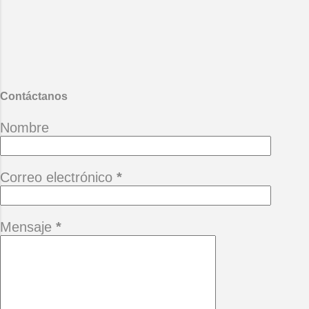
mártir amazonas. Mario Benedetti
- La vida ese paréntesis.
También te puede interesar :
Desgana
Contáctanos
Nombre
Correo electrónico
*
Mensaje
*