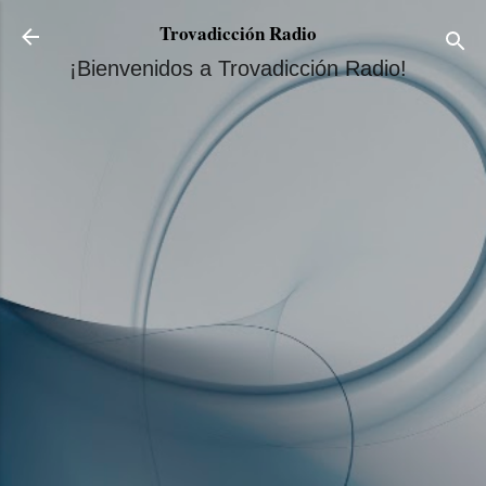
Ir al contenido principal
Trovadicción Radio
¡Bienvenidos a Trovadicción Radio!