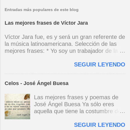
Entradas más populares de este blog
Las mejores frases de Víctor Jara
Víctor Jara fue, es y será un gran referente de
la música latinoamericana. Selección de las
mejores frases: * Yo soy un trabajador de la
música, no soy un artista. El pueblo y el
SEGUIR LEYENDO
tiempo dirán si yo soy artista. Yo, en este
momento, soy un trabajador. Y un trabajador
que está ubicado con conciencia muy definida.
Celos - José Ángel Buesa
(Entrevista en Perú 30 de junio de 1973) * Yo
no canto por cantar ni por tener buena voz,
Las mejores frases y poemas de
canto porque la guitarra tiene sentido y razón.
José Ángel Buesa Ya sólo eres
(Manifiesto. 1973) *Mi canto es una cadena
aquella que tiene la costumbre de
sin comienzo ni final y en cada eslabón se
ser bella. Ya pasó la embriaguez.
encuentra el canto de los demás. (Canto Libre
SEGUIR LEYENDO
Pero no olvido aquel
.1970) *La ciudad lo encierra jaula de metal, el