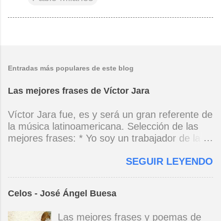
Entradas más populares de este blog
Las mejores frases de Víctor Jara
Víctor Jara fue, es y será un gran referente de
la música latinoamericana. Selección de las
mejores frases: * Yo soy un trabajador de la
música, no soy un artista. El pueblo y el
SEGUIR LEYENDO
tiempo dirán si yo soy artista. Yo, en este
momento, soy un trabajador. Y un trabajador
que está ubicado con conciencia muy definida.
Celos - José Ángel Buesa
(Entrevista en Perú 30 de junio de 1973) * Yo
no canto por cantar ni por tener buena voz,
Las mejores frases y poemas de