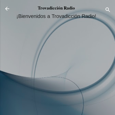
Ir al contenido principal
Trovadicción Radio
¡Bienvenidos a Trovadicción Radio!