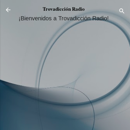
Ir al contenido principal
Trovadicción Radio
¡Bienvenidos a Trovadicción Radio!