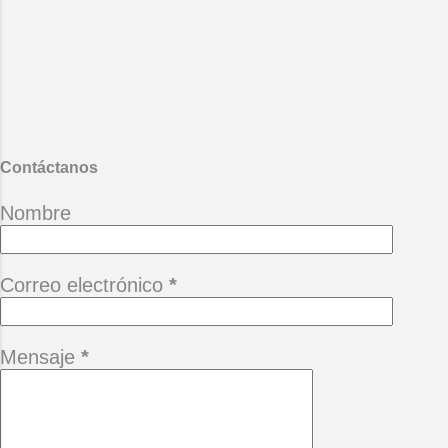
*Cuando un amigo se va, queda un
terreno baldío que quiere el tiempo
llenar con las piedras del hastío.
(Alberto Cortez) *Camina siempre
adelante pensando que hay un
mañana, no te permitas perderlo
porque está buena ...
Contáctanos
Nombre
Correo electrónico
*
Mensaje
*