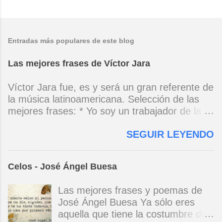
Entradas más populares de este blog
Las mejores frases de Víctor Jara
Víctor Jara fue, es y será un gran referente de
la música latinoamericana. Selección de las
mejores frases: * Yo soy un trabajador de la
música, no soy un artista. El pueblo y el
SEGUIR LEYENDO
tiempo dirán si yo soy artista. Yo, en este
momento, soy un trabajador. Y un trabajador
que está ubicado con conciencia muy definida.
Celos - José Ángel Buesa
(Entrevista en Perú 30 de junio de 1973) * Yo
no canto por cantar ni por tener buena voz,
Las mejores frases y poemas de
canto porque la guitarra tiene sentido y razón.
José Ángel Buesa Ya sólo eres
(Manifiesto. 1973) *Mi canto es una cadena
aquella que tiene la costumbre de
sin comienzo ni final y en cada eslabón se