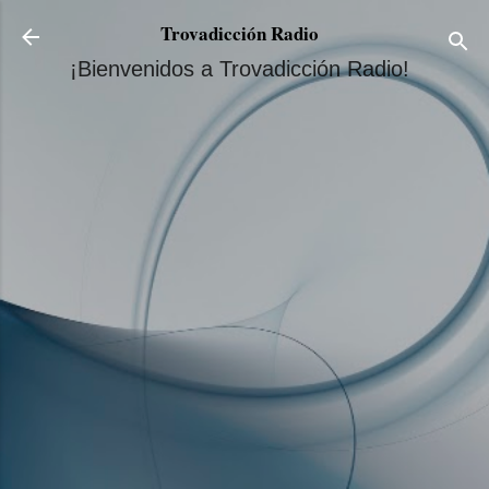
Ir al contenido principal
Trovadicción Radio
¡Bienvenidos a Trovadicción Radio!