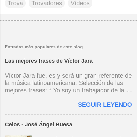
Trova
Trovadores
Vídeos
Entradas más populares de este blog
Las mejores frases de Víctor Jara
Víctor Jara fue, es y será un gran referente de
la música latinoamericana. Selección de las
mejores frases: * Yo soy un trabajador de la
música, no soy un artista. El pueblo y el
SEGUIR LEYENDO
tiempo dirán si yo soy artista. Yo, en este
momento, soy un trabajador. Y un trabajador
que está ubicado con conciencia muy definida.
Celos - José Ángel Buesa
(Entrevista en Perú 30 de junio de 1973) * Yo
no canto por cantar ni por tener buena voz,