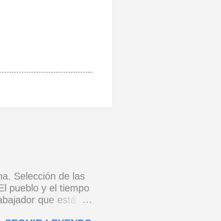
na. Selección de las
El pueblo y el tiempo
rabajador que está
e 1973) * Yo no canto