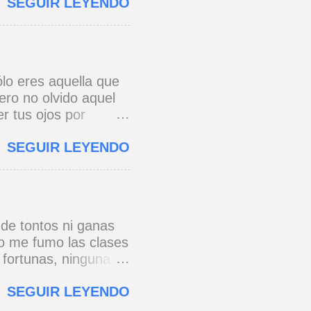
SEGUIR LEYENDO
o y razón.
cada eslabón se
erra jaula de metal,
s todo para amar,
 * Si yo a Cuba le
lo eres aquella que
onario, pie con pie,
ero no olvido aquel
 ...
r tus ojos por
e a ver de esa
SEGUIR LEYENDO
os al pensar que un
 primera vez. José
 de tontos ni ganas
no me fumo las clases
 fortunas, ninguna
 torres gemelas de
SEGUIR LEYENDO
que chuzos de punta
azón, y un pibe