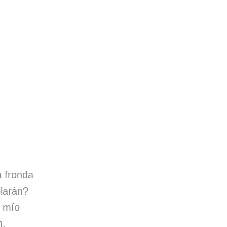
a fronda
larán?
l mío
n.