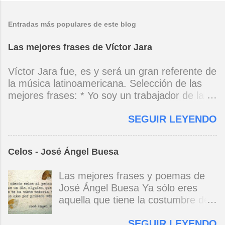
Entradas más populares de este blog
Las mejores frases de Víctor Jara
Víctor Jara fue, es y será un gran referente de
la música latinoamericana. Selección de las
mejores frases: * Yo soy un trabajador de la
música, no soy un artista. El pueblo y el
SEGUIR LEYENDO
tiempo dirán si yo soy artista. Yo, en este
momento, soy un trabajador. Y un trabajador
que está ubicado con conciencia muy definida.
Celos - José Ángel Buesa
(Entrevista en Perú 30 de junio de 1973) * Yo
no canto por cantar ni por tener buena voz,
Las mejores frases y poemas de
canto porque la guitarra tiene sentido y razón.
José Ángel Buesa Ya sólo eres
(Manifiesto. 1973) *Mi canto es una cadena
aquella que tiene la costumbre de
sin comienzo ni final y en cada eslabón se
ser bella. Ya pasó la embriaguez.
encuentra el canto de los demás. (Canto Libre
SEGUIR LEYENDO
Pero no olvido aquel