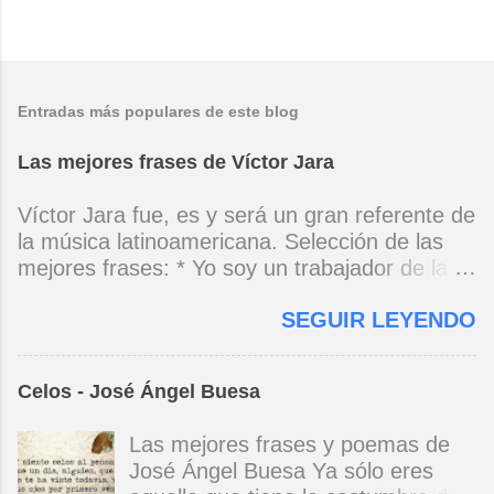
Entradas más populares de este blog
Las mejores frases de Víctor Jara
Víctor Jara fue, es y será un gran referente de
la música latinoamericana. Selección de las
mejores frases: * Yo soy un trabajador de la
música, no soy un artista. El pueblo y el
SEGUIR LEYENDO
tiempo dirán si yo soy artista. Yo, en este
momento, soy un trabajador. Y un trabajador
que está ubicado con conciencia muy definida.
Celos - José Ángel Buesa
(Entrevista en Perú 30 de junio de 1973) * Yo
no canto por cantar ni por tener buena voz,
Las mejores frases y poemas de
canto porque la guitarra tiene sentido y razón.
José Ángel Buesa Ya sólo eres
(Manifiesto. 1973) *Mi canto es una cadena