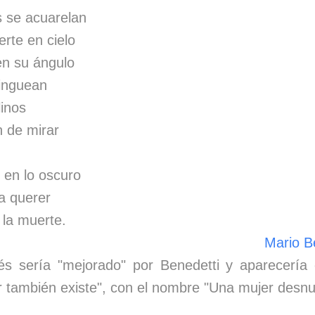
s se acuarelan
erte en cielo
en su ángulo
inguean
linos
 de mirar
 en lo oscuro
a querer
 la muerte.
Mario B
s sería "mejorado" por Benedetti y aparecería
r también existe", con el nombre "Una mujer desnu