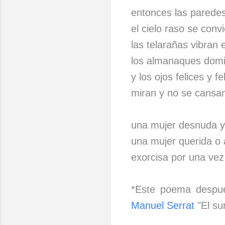
entonces las parede
el cielo raso se convi
las telarañas vibran 
los almanaques dom
y los ojos felices y fe
miran y no se cansan
una mujer desnuda y
una mujer querida o 
exorcisa por una vez
*Este poema despué
Manuel Serrat
"El su