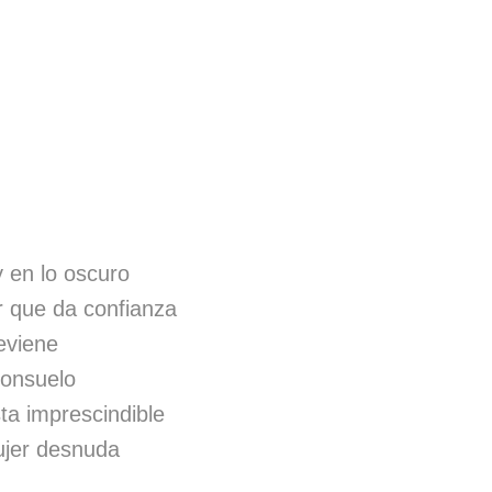
 en lo oscuro
r que da confianza
eviene
consuelo
ta imprescindible
ujer desnuda