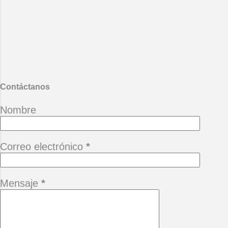
criminales de lo verde ojalá se
encuentren con las pirañas del
mártir amazonas. Mario Benedetti
- La vida ese paréntesis.
También te puede interesar :
Desgana
Contáctanos
Nombre
Correo electrónico
*
Mensaje
*