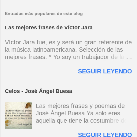
Entradas más populares de este blog
Las mejores frases de Víctor Jara
Víctor Jara fue, es y será un gran referente de
la música latinoamericana. Selección de las
mejores frases: * Yo soy un trabajador de la
música, no soy un artista. El pueblo y el
SEGUIR LEYENDO
tiempo dirán si yo soy artista. Yo, en este
momento, soy un trabajador. Y un trabajador
que está ubicado con conciencia muy definida.
Celos - José Ángel Buesa
(Entrevista en Perú 30 de junio de 1973) * Yo
no canto por cantar ni por tener buena voz,
Las mejores frases y poemas de
canto porque la guitarra tiene sentido y razón.
José Ángel Buesa Ya sólo eres
(Manifiesto. 1973) *Mi canto es una cadena
aquella que tiene la costumbre de
sin comienzo ni final y en cada eslabón se
ser bella. Ya pasó la embriaguez.
encuentra el canto de los demás. (Canto Libre
SEGUIR LEYENDO
Pero no olvido aquel