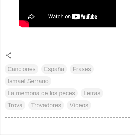
Canciones
España
Frases
Ismael Serrano
La memoria de los peces
Letras
Trova
Trovadores
Vídeos