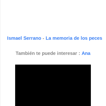
Ismael Serrano
-
La memoria de los peces
También te puede interesar :
Ana