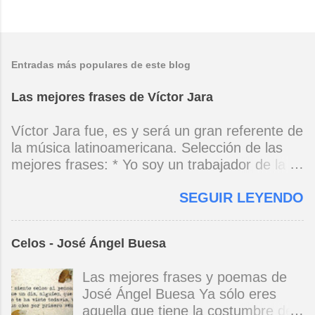
Entradas más populares de este blog
Las mejores frases de Víctor Jara
Víctor Jara fue, es y será un gran referente de
la música latinoamericana. Selección de las
mejores frases: * Yo soy un trabajador de la
música, no soy un artista. El pueblo y el
SEGUIR LEYENDO
tiempo dirán si yo soy artista. Yo, en este
momento, soy un trabajador. Y un trabajador
que está ubicado con conciencia muy definida.
Celos - José Ángel Buesa
(Entrevista en Perú 30 de junio de 1973) * Yo
no canto por cantar ni por tener buena voz,
Las mejores frases y poemas de
canto porque la guitarra tiene sentido y razón.
José Ángel Buesa Ya sólo eres
(Manifiesto. 1973) *Mi canto es una cadena
aquella que tiene la costumbre de