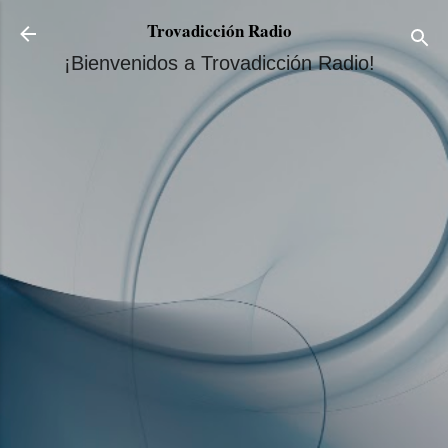
Ir al contenido principal
Trovadicción Radio
¡Bienvenidos a Trovadicción Radio!