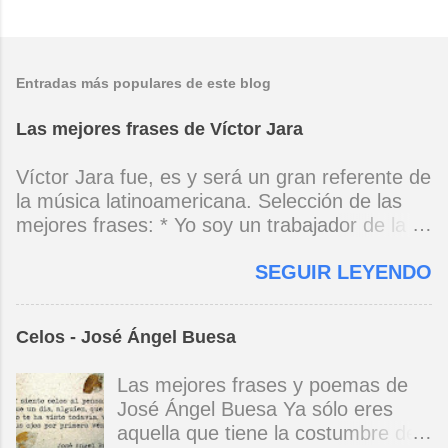
Entradas más populares de este blog
Las mejores frases de Víctor Jara
Víctor Jara fue, es y será un gran referente de
la música latinoamericana. Selección de las
mejores frases: * Yo soy un trabajador de la
música, no soy un artista. El pueblo y el
SEGUIR LEYENDO
tiempo dirán si yo soy artista. Yo, en este
momento, soy un trabajador. Y un trabajador
que está ubicado con conciencia muy definida.
Celos - José Ángel Buesa
(Entrevista en Perú 30 de junio de 1973) * Yo
no canto por cantar ni por tener buena voz,
Las mejores frases y poemas de
canto porque la guitarra tiene sentido y razón.
José Ángel Buesa Ya sólo eres
(Manifiesto. 1973) *Mi canto es una cadena
aquella que tiene la costumbre de
sin comienzo ni final y en cada eslabón se