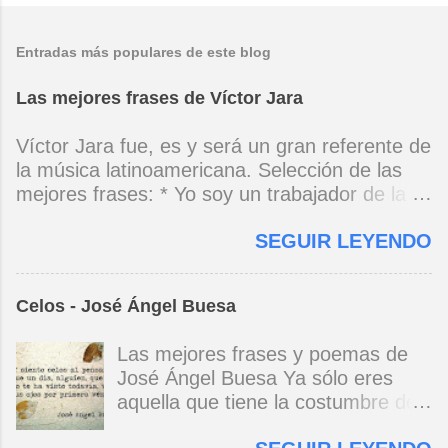
Entradas más populares de este blog
Las mejores frases de Víctor Jara
Víctor Jara fue, es y será un gran referente de
la música latinoamericana. Selección de las
mejores frases: * Yo soy un trabajador de la
música, no soy un artista. El pueblo y el
SEGUIR LEYENDO
tiempo dirán si yo soy artista. Yo, en este
momento, soy un trabajador. Y un trabajador
que está ubicado con conciencia muy definida.
Celos - José Ángel Buesa
(Entrevista en Perú 30 de junio de 1973) * Yo
no canto por cantar ni por tener buena voz,
Las mejores frases y poemas de
canto porque la guitarra tiene sentido y razón.
José Ángel Buesa Ya sólo eres
(Manifiesto. 1973) *Mi canto es una cadena
aquella que tiene la costumbre de
sin comienzo ni final y en cada eslabón se
ser bella. Ya pasó la embriaguez.
encuentra el canto de los demás. (Canto Libre