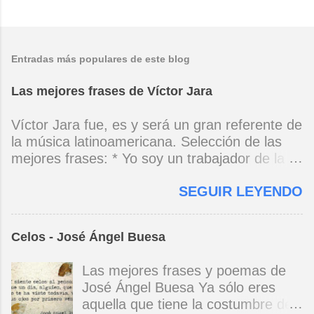
Entradas más populares de este blog
Las mejores frases de Víctor Jara
Víctor Jara fue, es y será un gran referente de
la música latinoamericana. Selección de las
mejores frases: * Yo soy un trabajador de la
música, no soy un artista. El pueblo y el
SEGUIR LEYENDO
tiempo dirán si yo soy artista. Yo, en este
momento, soy un trabajador. Y un trabajador
que está ubicado con conciencia muy definida.
Celos - José Ángel Buesa
(Entrevista en Perú 30 de junio de 1973) * Yo
no canto por cantar ni por tener buena voz,
Las mejores frases y poemas de
canto porque la guitarra tiene sentido y razón.
José Ángel Buesa Ya sólo eres
(Manifiesto. 1973) *Mi canto es una cadena
aquella que tiene la costumbre de
sin comienzo ni final y en cada eslabón se