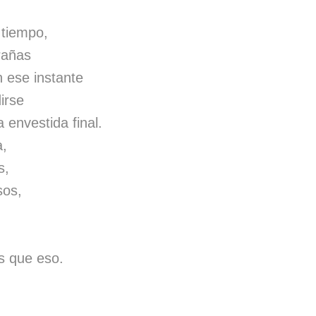
 tiempo,
rañas
n ese instante
irse
a envestida final.
a,
s,
sos,
s que eso.