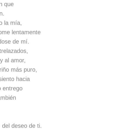
on que
n.
o la mía,
dome lentamente
dose de mí.
trelazados,
y al amor,
riño más puro,
iento hacia
o entrego
ambién
del deseo de ti.