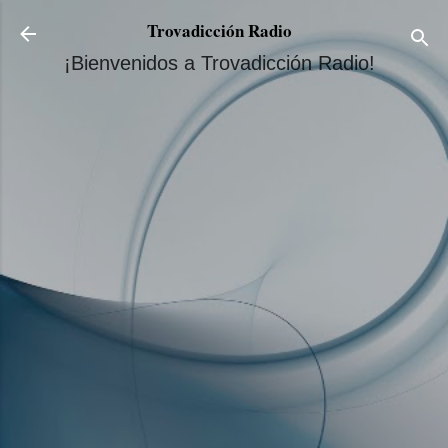
Ir al contenido principal
Trovadicción Radio
¡Bienvenidos a Trovadicción Radio!