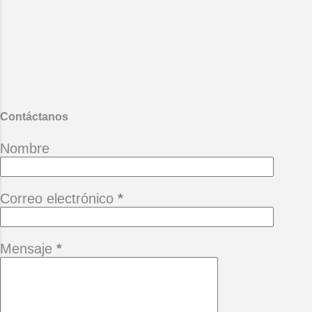
encuentren con las pirañas del
mártir amazonas. Mario Benedetti
- La vida ese paréntesis.
También te puede interesar :
Desgana
Contáctanos
Nombre
Correo electrónico
*
Mensaje
*