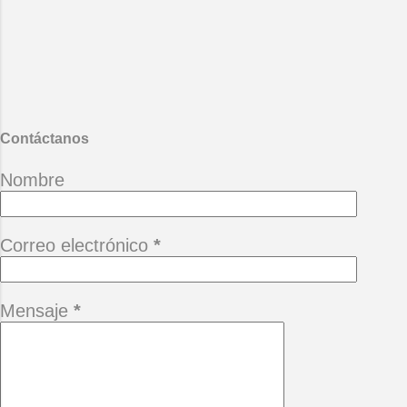
*Cuando un amigo se va, queda un
terreno baldío que quiere el tiempo
llenar con las piedras del hastío.
(Alberto Cortez) *Camina siempre
adelante pensando que hay un
mañana, no te permitas perderlo
porque está buena ...
Contáctanos
Nombre
Correo electrónico
*
Mensaje
*