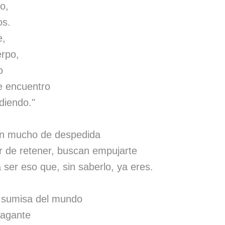
o,
os.
e,
rpo,
o
ue encuentro
diendo."
en mucho de despedida
r de retener, buscan empujarte
 ser eso que, sin saberlo, ya eres.
a sumisa del mundo
vagante