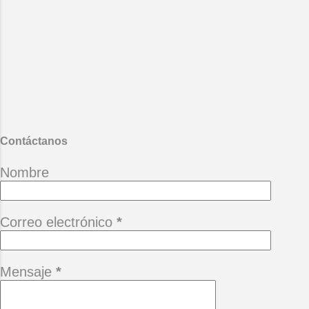
ojalateros desvalidos ay de los
criminales de lo verde ojalá se
encuentren con las pirañas del
mártir amazonas. Mario Benedetti
- La vida ese paréntesis.
También te puede interesar :
Desgana
Contáctanos
Nombre
Correo electrónico
*
Mensaje
*