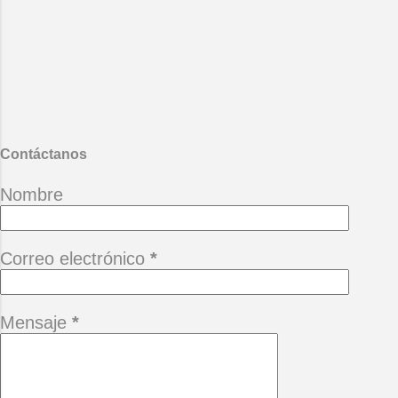
eternidad. ( Facundo Cabral )
*Cuando un amigo se va, queda un
terreno baldío que quiere el tiempo
llenar con las piedras del hastío.
(Alberto Cortez) *Camina siempre
adelante pensando que hay un
mañana, no te permitas perderlo
porque está buena ...
Contáctanos
Nombre
Correo electrónico
*
Mensaje
*