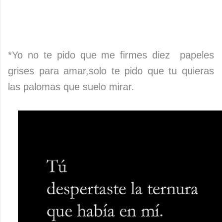
*Yo no te pido que me firmes diez papeles
grises para amar,solo te pido que tu quieras
las palomas que suelo mirar.