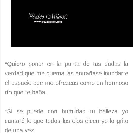
*Quiero poner en la punta de tus dudas la
verdad que me quema las entrañase inundarte
el espacio que me ofrezcas como un hermoso
río que te baña.
*Si se puede con humildad tu belleza yo
cantaré lo que todos los ojos dicen yo lo grito
de una vez.