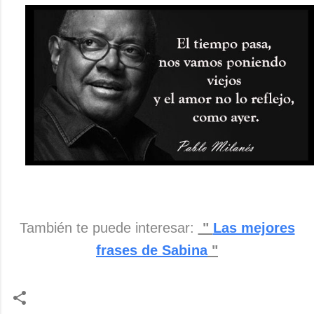
También te puede interesar:
"
Las mejores
frases de Sabina
"