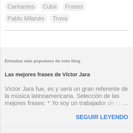
Cantantes
Cuba
Frases
Pablo Milanés
Trova
Entradas más populares de este blog
Las mejores frases de Víctor Jara
Víctor Jara fue, es y será un gran referente de
la música latinoamericana. Selección de las
mejores frases: * Yo soy un trabajador de la
música, no soy un artista. El pueblo y el
SEGUIR LEYENDO
tiempo dirán si yo soy artista. Yo, en este
momento, soy un trabajador. Y un trabajador
que está ubicado con conciencia muy definida.