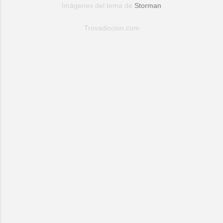
Imágenes del tema de
Storman
Trovadiccion.com