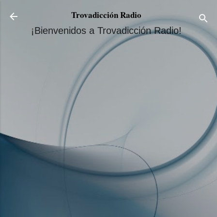
Ir al contenido principal
Trovadicción Radio
¡Bienvenidos a Trovadicción Radio!