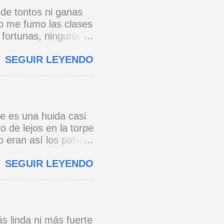
 de tontos ni ganas
no me fumo las clases
 fortunas, ninguna
 torres gemelas de
SEGUIR LEYENDO
que chuzos de punta
azón, y un pibe
 vomita en un galpón.
 ni vencidos ni
po a tierra! tan
re es una huida casi
mpanas con mil gramos
 de lejos en la torpe
 gurús posmodernos
o eran así los patios
pasa mucho frío.
n con más cautela por
..
SEGUIR LEYENDO
un tranvía que
ca trocitos de
l barrio siempre es
s linda ni más fuerte