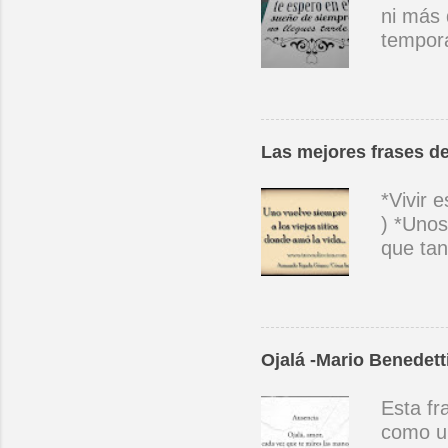
ni más 
tempora
sabes c
aunque 
candor 
que él 
Las mejores frases de
en las 
como pu
*Vivir 
inapaga
) *Unos
nuevas 
que tan
que vas
hay niñ
pa' que
vuelve 
podido 
Ojalá -Mario Benedett
Violeta
Perdóna
Esta fr
contigo
como un
queda u