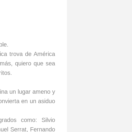
ible.
ica trova de América
 más, quiero que sea
ritos.
gina un lugar ameno y
onvierta en un asiduo
rados como: Silvio
nuel Serrat, Fernando