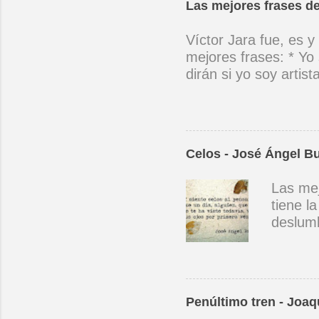
Las mejores frases de
Víctor Jara fue, es y
mejores frases: * Yo 
dirán si yo soy artis
ubicado con concienc
por cantar ni por ten
(Manifiesto. 1973) *
encuentra el canto de
Celos - José Ángel B
el niño envejece sin
amargos los días, si
Las mej
cantara, le cantara u
tiene l
mano con mano, cora
deslumb
primera
manera.
día, al
Ángel 
Penúltimo tren - Joaq