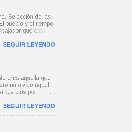
na. Selección de las
El pueblo y el tiempo
rabajador que está
e 1973) * Yo no canto
SEGUIR LEYENDO
o y razón.
cada eslabón se
erra jaula de metal,
s todo para amar,
 * Si yo a Cuba le
lo eres aquella que
onario, pie con pie,
ero no olvido aquel
 ...
r tus ojos por
e a ver de esa
SEGUIR LEYENDO
os al pensar que un
 primera vez. José