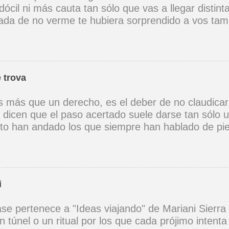
dócil ni más cauta tan sólo que vas a llegar distint
da de no verme te hubiera sorprendido a vos tam
omo te pienso y te enumero despues de todo la no
no lloremos en los andenes fantasmales ni sobre
ni bajo el cielo opaco yo nostalgio tú nostalgias y
nostalgie tu rostro es la vanguardia tal vez llega pr
 trova
paredes con trazos invisibles y seguros no olvides
eblo sonríe y rabia y canta como pueblo y eso te
es más que un derecho, es el deber de no claudica
ble ahora no tengo dudas vas a llegar distinta y c
 dicen que el paso acertado suele darse tan sólo
con hondura con franqueza sé que voy a quererte
to han andado los que siempre han hablado de pie (
 a quererme sin respuestas. Mario Benedetti
os como Luchín que comen tierra y gusanos abram
 vuelen como pájaros.( Víctor Jara) *Solo el amor 
tan inocentes. ( Violeta Parra) *Lo que puede el se
el saber, ni el más claro proceder ni el más ancho
i
 Parra ) *En la tranquilidad hay salud, como plenit
te, acéptate, reconócete y ámate. Recuerda que t
ase pertenece a "Ideas viajando" de Mariani Sierra 
 mismo por la eternidad. ( Facundo Cabral ) *Cua
 túnel o un ritual por los que cada prójimo intenta
n terreno baldío que quiere el tiempo llenar con la