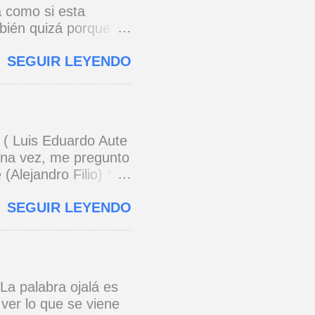
a como si esta
bién quizá porque
stalgia existe
SEGUIR LEYENDO
 las almohadas de
 como me revienta
imero porque lo pinto
 que tu rostro me mira
 da una lumbre
r ( Luis Eduardo Aute
on señales con
 una vez, me pregunto
 sin preguntas sé
Alejandro Filio) *Si
os todas las jaulas
SEGUIR LEYENDO
con su ciencia nos
ntimiento no lo ha
 pensamiento. (
ud, dentro de uno.
ienes que vivir
La palabra ojalá es
ndo un amigo se va,
 ver lo que se viene
s piedras del hastío.