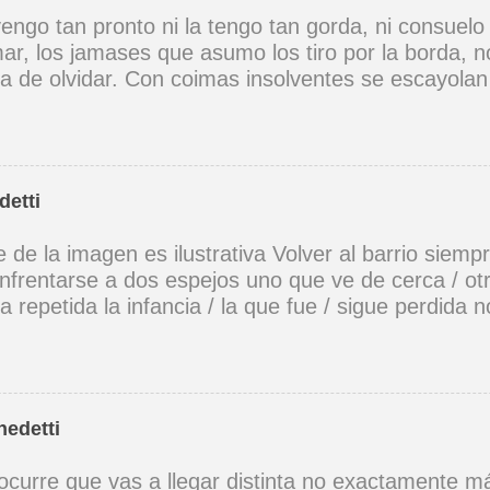
engo tan pronto ni la tengo tan gorda, ni consuelo
ar, los jamases que asumo los tiro por la borda, 
ra de olvidar. Con coimas insolventes se escayolan
mola, no hay cruzada sin dios, aunque caigan más
 no es cómico este atómico vil ataque de tos. Por
 puertas afuera y puertas más adentro tirita el cor
ido dormita en la escalera y un paria embrutecido
detti
xo es otra guerra incivil, la única guerra sin héroes
s ni santos, si dos buscan lo mismo ¡qué dulce cuer
e de la imagen es ilustrativa Volver al barrio siemp
el abismo, del éxtasis, del llanto. Deliran las ca
frentarse a dos espejos uno que ve de cerca / otro
re, desguaza las ventanas un vendaval impío, los
 repetida la infancia / la que fue / sigue perdida n
o en vez de liebre, cuentan que en el infierno se 
eflejos / esos niños que juegan ya son viejos y va
que fue nunca, ¿se acuerdan de la colza? Kioto s.
 el barrio tiene encanto y lluvia mansa rieles para 
a y no irrumpe en la noche ni madruga si uno bus
tal vez se halle a sí mismo ensimismado / volver a
nedetti
a. Mario Benedetti
curre que vas a llegar distinta no exactamente má