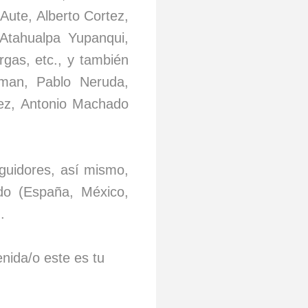
Aute, Alberto Cortez,
 Atahualpa Yupanqui,
rgas, etc., y también
elman, Pablo Neruda,
dez, Antonio Machado
uidores, así mismo,
do (España, México,
).
nida/o este es tu