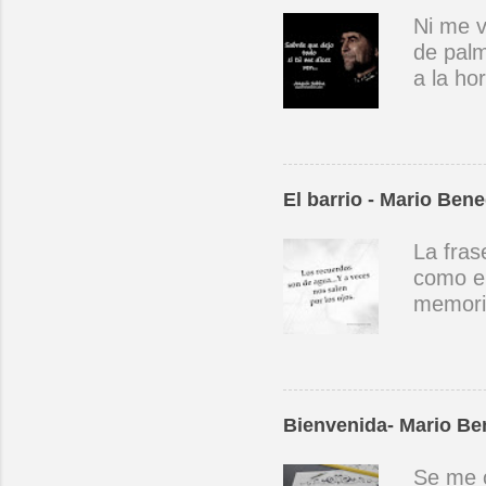
Ni me v
de palm
a la ho
guerra 
la luna
llueven
desnutr
El barrio - Mario Bene
Y el se
mártire
La fras
cerca d
como en
de fieb
memoria
dan gat
/ son r
Parece 
la vida
descans
pasado 
Bienvenida- Mario Be
una fug
Se me o