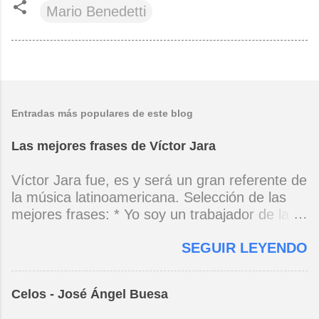
Mario Benedetti
Entradas más populares de este blog
Las mejores frases de Víctor Jara
Víctor Jara fue, es y será un gran referente de
la música latinoamericana. Selección de las
mejores frases: * Yo soy un trabajador de la
música, no soy un artista. El pueblo y el
SEGUIR LEYENDO
tiempo dirán si yo soy artista. Yo, en este
momento, soy un trabajador. Y un trabajador
que está ubicado con conciencia muy definida.
Celos - José Ángel Buesa
(Entrevista en Perú 30 de junio de 1973) * Yo
no canto por cantar ni por tener buena voz,