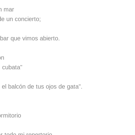
n mar
e un concierto;
 bar que vimos abierto.
ón
n cubata"
el balcón de tus ojos de gata".
rmitorio
r todo mi repertorio.