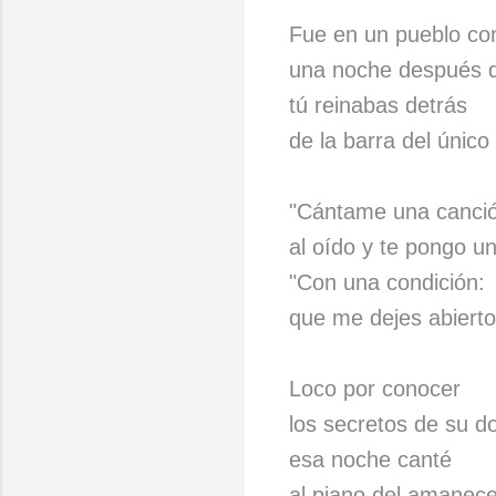
Fue en un pueblo co
una noche después d
tú reinabas detrás
de la barra del único
"Cántame una canci
al oído y te pongo u
"Con una condición:
que me dejes abierto 
Loco por conocer
los secretos de su do
esa noche canté
al piano del amanece