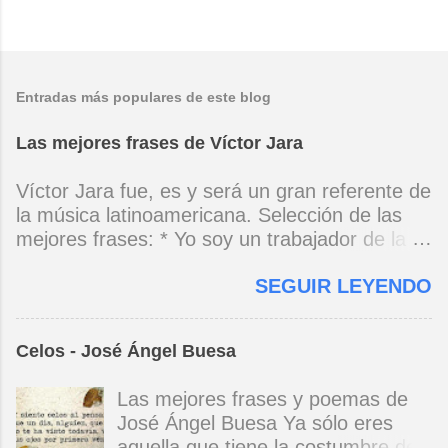
Entradas más populares de este blog
Las mejores frases de Víctor Jara
Víctor Jara fue, es y será un gran referente de
la música latinoamericana. Selección de las
mejores frases: * Yo soy un trabajador de la
música, no soy un artista. El pueblo y el
SEGUIR LEYENDO
tiempo dirán si yo soy artista. Yo, en este
momento, soy un trabajador. Y un trabajador
que está ubicado con conciencia muy definida.
Celos - José Ángel Buesa
(Entrevista en Perú 30 de junio de 1973) * Yo
no canto por cantar ni por tener buena voz,
Las mejores frases y poemas de
canto porque la guitarra tiene sentido y razón.
José Ángel Buesa Ya sólo eres
(Manifiesto. 1973) *Mi canto es una cadena
aquella que tiene la costumbre de