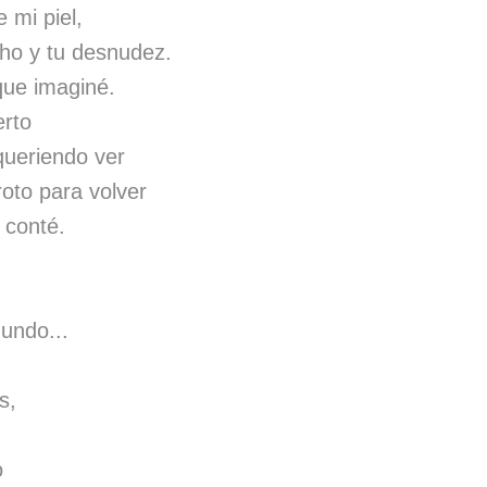
 mi piel,
ho y tu desnudez.
que imaginé.
erto
queriendo ver
oto para volver
s conté.
undo...
s,
o