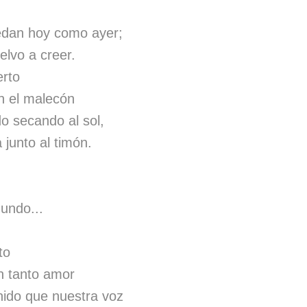
edan hoy como ayer;
elvo a creer.
erto
n el malecón
o secando al sol,
junto al timón.
undo...
to
n tanto amor
ido que nuestra voz