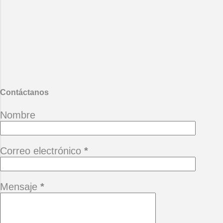
criminales de lo verde ojalá se
encuentren con las pirañas del
mártir amazonas. Mario Benedetti
- La vida ese paréntesis.
También te puede interesar :
Desgana
Contáctanos
Nombre
Correo electrónico
*
Mensaje
*