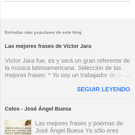
Entradas más populares de este blog
Las mejores frases de Víctor Jara
Víctor Jara fue, es y será un gran referente de
la música latinoamericana. Selección de las
mejores frases: * Yo soy un trabajador de la
música, no soy un artista. El pueblo y el
SEGUIR LEYENDO
tiempo dirán si yo soy artista. Yo, en este
momento, soy un trabajador. Y un trabajador
que está ubicado con conciencia muy definida.
Celos - José Ángel Buesa
(Entrevista en Perú 30 de junio de 1973) * Yo
no canto por cantar ni por tener buena voz,
Las mejores frases y poemas de
canto porque la guitarra tiene sentido y razón.
José Ángel Buesa Ya sólo eres
(Manifiesto. 1973) *Mi canto es una cadena