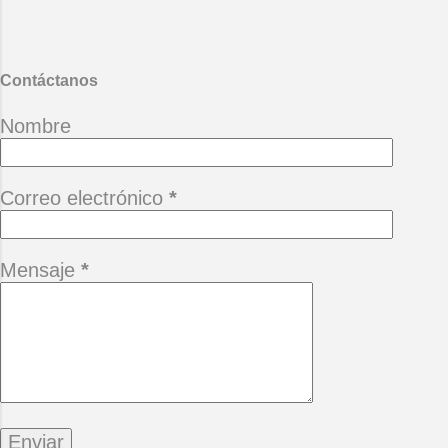
(Alberto Cortez) *Camina siempre
adelante pensando que hay un
mañana, no te permitas perderlo
porque está buena ...
Contáctanos
Nombre
Correo electrónico
*
Mensaje
*