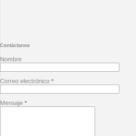
encuentren con las pirañas del
mártir amazonas. Mario Benedetti
- La vida ese paréntesis.
También te puede interesar :
Desgana
Contáctanos
Nombre
Correo electrónico
*
Mensaje
*