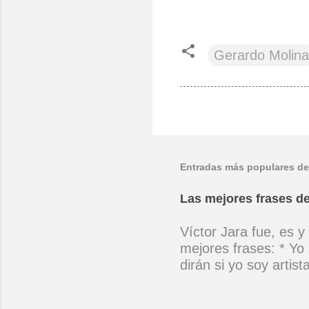
Gerardo Molina
Entradas más populares de
Las mejores frases de
Víctor Jara fue, es y
mejores frases: * Yo 
dirán si yo soy artis
ubicado con concienc
por cantar ni por ten