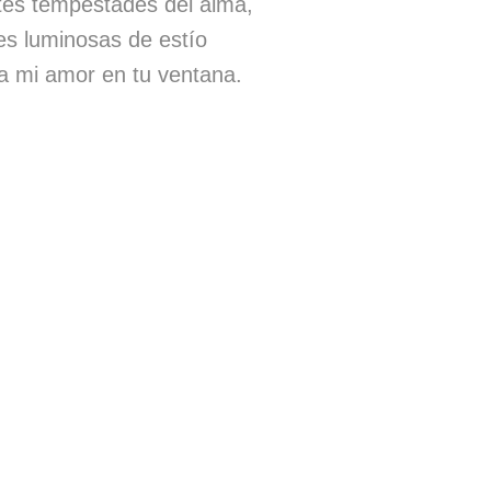
ntes tempestades del alma,
es luminosas de estío
ga mi amor en tu ventana.