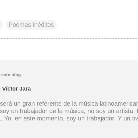
Poemas inéditos
 este blog
 Víctor Jara
 será un gran referente de la música latinoamerica
soy un trabajador de la música, no soy un artista. 
ta. Yo, en este momento, soy un trabajador. Y un t
ia muy definida. (Entrevista en Perú 30 de junio d
er buena voz, canto porque la guitarra tiene sentid