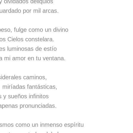
 olvidados deliquios
uardado por mil arcas.
beso, fulge como un divino
los Cielos constelara.
es luminosas de estío
ga mi amor en tu ventana.
siderales caminos,
 miríadas fantásticas,
 y sueños infinitos
 apenas pronunciadas.
osmos como un inmenso espíritu