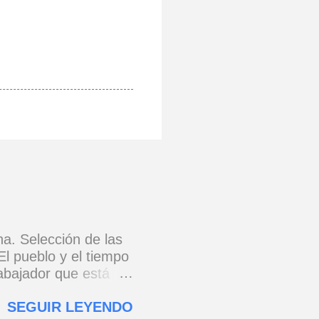
na. Selección de las
El pueblo y el tiempo
rabajador que está
e 1973) * Yo no canto
SEGUIR LEYENDO
o y razón.