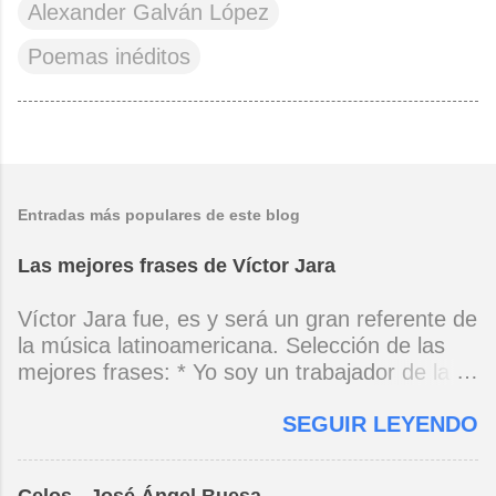
Alexander Galván López
Poemas inéditos
Entradas más populares de este blog
Las mejores frases de Víctor Jara
Víctor Jara fue, es y será un gran referente de
la música latinoamericana. Selección de las
mejores frases: * Yo soy un trabajador de la
música, no soy un artista. El pueblo y el
SEGUIR LEYENDO
tiempo dirán si yo soy artista. Yo, en este
momento, soy un trabajador. Y un trabajador
que está ubicado con conciencia muy definida.
Celos - José Ángel Buesa