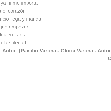
ya ni me importa
a el corazón
ncio llega y manda
 que empezar
lguien canta
í la soledad.
Autor :(Pancho Varona - Gloria Varona - Anto
C