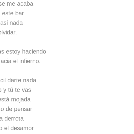
 se me acaba
 este bar
casi nada
lvidar.
s estoy haciendo
cia el infierno.
cil darte nada
 y tú te vas
 está mojada
o de pensar
a derrota
to el desamor