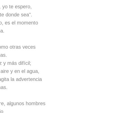
 yo te espero,
te donde sea".
lo, es el momento
a.
como otras veces
as.
y más difícil;
aire y en el agua,
gita la advertencia
mas.
re, algunos hombres
do