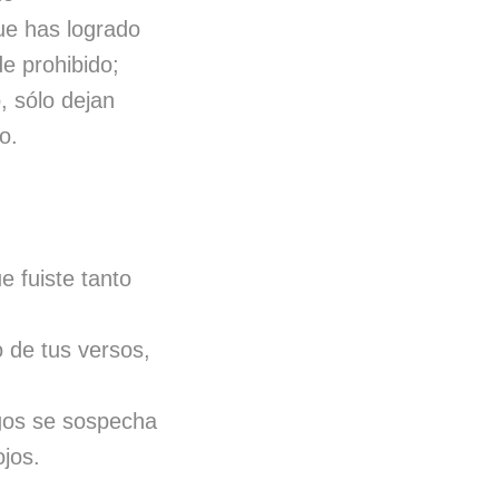
ue has logrado
de prohibido;
, sólo dejan
o.
e fuiste tanto
 de tus versos,
gos se sospecha
ojos.