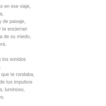
 en ese viaje,
a,
y de paisaje,
y te encierran
ra de su miedo,
ra.
s los sonidos
.
 que te rondaba,
 de tus impulsos
ia, luminoso,
yo.