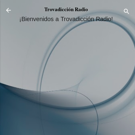
Ir al contenido principal
Trovadicción Radio
¡Bienvenidos a Trovadicción Radio!