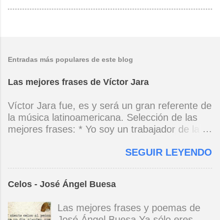
Entradas más populares de este blog
Las mejores frases de Víctor Jara
Víctor Jara fue, es y será un gran referente de
la música latinoamericana. Selección de las
mejores frases: * Yo soy un trabajador de la
música, no soy un artista. El pueblo y el
SEGUIR LEYENDO
tiempo dirán si yo soy artista. Yo, en este
momento, soy un trabajador. Y un trabajador
que está ubicado con conciencia muy definida.
Celos - José Ángel Buesa
(Entrevista en Perú 30 de junio de 1973) * Yo
no canto por cantar ni por tener buena voz,
Las mejores frases y poemas de
canto porque la guitarra tiene sentido y razón.
José Ángel Buesa Ya sólo eres